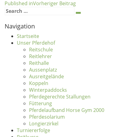
Beitragsnavigation
Published in
Vorheriger Beitrag
Search
for:
Navigation
Startseite
Unser Pferdehof
Reitschule
Reitlehrer
Reithalle
Aussenplatz
Ausreitgelände
Koppeln
Winterpaddocks
Pferdegerechte Stallungen
Fütterung
Pferdelaufband Horse Gym 2000
Pferdesolarium
Longierzirkel
Turniererfolge