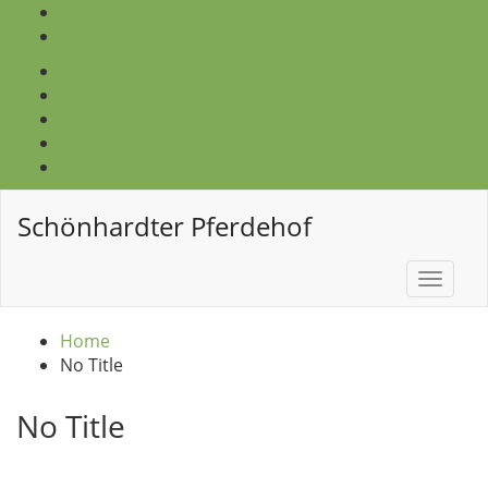
0175/8463848
info@schoenhardter-pferdehof.de
Schönhardter Pferdehof
Toggle
naviga
Home
No Title
No Title