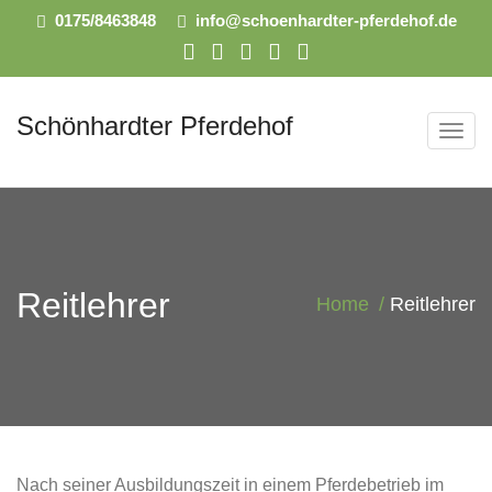
0175/8463848
info@schoenhardter-pferdehof.de
Schönhardter Pferdehof
T
o
g
g
l
e
Reitlehrer
Home
Reitlehrer
n
a
v
i
g
a
Nach seiner Ausbildungszeit in einem Pferdebetrieb im