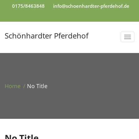
0175/8463848
info@schoenhardter-pferdehof.de
Schönhardter Pferdehof
T
o
g
g
l
e
Home
No Title
n
a
v
i
g
a
No Title