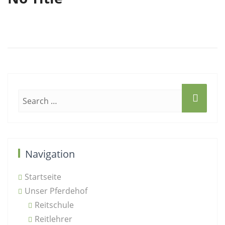
t
i
o
n
Beitragsnavigation
Published in
Navigation
Startseite
Unser Pferdehof
Reitschule
Reitlehrer