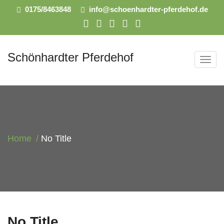
0175/8463848
info@schoenhardter-pferdehof.de
Schönhardter Pferdehof
T
o
g
g
l
e
Home
No Title
n
a
v
i
g
a
No Title