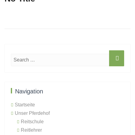
t
i
o
n
Beitragsnavigation
Published in
Navigation
Startseite
Unser Pferdehof
Reitschule
Reitlehrer